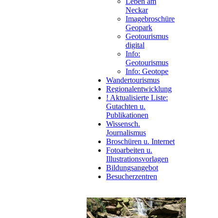
Leben am
Neckar
Imagebroschüre
Geopark
Geotourismus
digital
Info:
Geotourismus
Info: Geotope
Wandertourismus
Regionalentwicklung
! Aktualisierte Liste:
Gutachten u.
Publikationen
Wissensch.
Journalismus
Broschüren u. Internet
Fotoarbeiten u.
Illustrationsvorlagen
Bildungsangebot
Besucherzentren