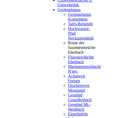
Umweltgeschichte u.
Umweltethik
Geotourismus
Geotourismus
Konzeption
Tafel-Beispiele
Hochwasser-
Pfad
Neckargemünd
Route der
Sandsteinbrüche
Eberbach
Flussgeschichte
Eberbach
Margaretenschlucht
N'ger.
Achatweg
Freisen
Drachenweg
Mossautal
Geopfad
Grasellenbach
Geopfad Mi.-
Steinbach
Einzeltafeln