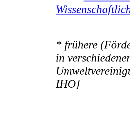
Wissenschaftlic
* frühere (Förd
in verschiedene
Umweltvereinig
IHO]