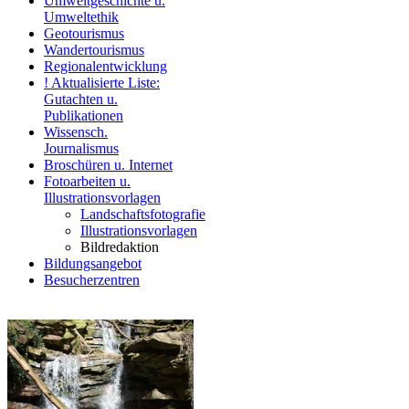
Umweltgeschichte u.
Umweltethik
Geotourismus
Wandertourismus
Regionalentwicklung
! Aktualisierte Liste:
Gutachten u.
Publikationen
Wissensch.
Journalismus
Broschüren u. Internet
Fotoarbeiten u.
Illustrationsvorlagen
Landschaftsfotografie
Illustrationsvorlagen
Bildredaktion
Bildungsangebot
Besucherzentren